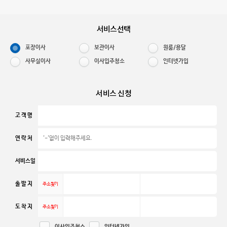
포장이사
서울 > 동작구
김**
진행중
서비스선택
이사입주청소
서울 > 성북구
김**
진행중
포장이사
보관이사
원룸/용달
이사입주청소
경기 > 안양시 동안구
이**
사무실이사
이사입주청소
인터넷가입
진행중
포장이사
서울 > 송파구
이**
진행중
서비스 신청
포장이사
서울 > 성북구
김**
진행중
고 객 명
포장이사
충북 > 청주시 흥덕구
최**
연 락 처
진행중
서비스일
이사입주청소
경기 > 용인시 기흥구
김**
진행중
출 발 지
포장이사
경기 > 수원시 장안구
박**
진행중
도 착 지
인터넷가입
서울 > 송파구
정**
진행중