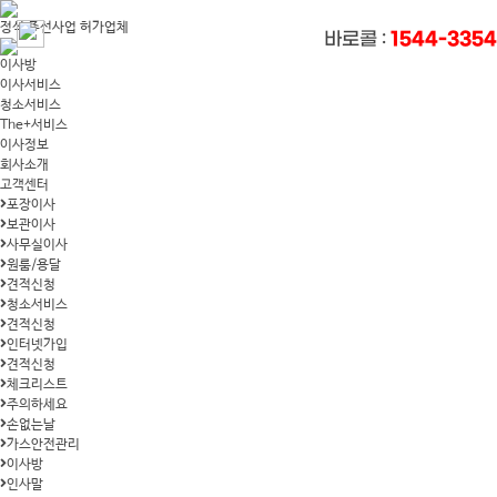
정식 주선사업 허가업체
1544-3354
바로콜 :
이사방
이사서비스
청소서비스
The+서비스
이사정보
회사소개
고객센터
포장이사
보관이사
사무실이사
원룸/용달
견적신청
청소서비스
견적신청
인터넷가입
견적신청
체크리스트
주의하세요
손없는날
가스안전관리
이사방
인사말