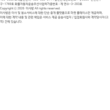
구-1769호
화물자동차운송주선사업허가증번호 : 제 연수-3-203호
이사입주청소
경기 > 시흥시
신**
진행중
Copyright ⓒ 2026
이사방
All rights reserved.
이사방은 이사 및 청소서비스에 대한 단순 중개 플랫폼으로 마켓 플레이스만 제공하며,
이에 대한 계약 내용 및 관련 책임은 서비스 제공 운송사업자 / 입점회원사와 계약당사자(고
포장이사
인천 > 제물포구
송**
진행중
객) 간에 있습니다.
빠른
포장이사
경기 > 파주시
강**
진행중
견적
신청
Top
포장이사
전북 > 군산시
최**
진행중
포장이사
울산 > 북구
박**
진행중
포장이사
경북 > 포항시 북구
김**
진행중
원룸/용달
경기 > 평택시
배**
진행중
포장이사
서울 > 도봉구
구**
신규접수
포장이사
서울 > 도봉구
안**
진행중