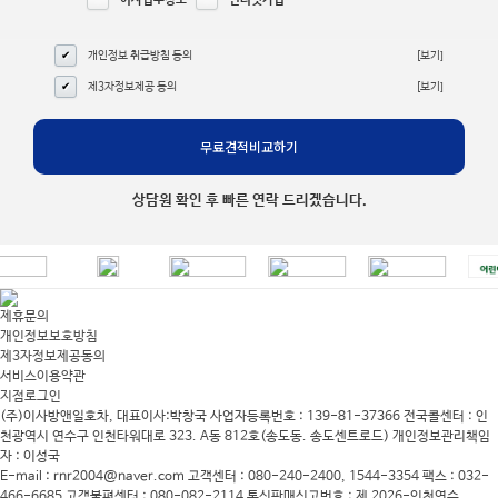
이사입주청소
인터넷가입
이사입주청소
서울 > 은평구
오**
진행중
개인정보 취급방침 동의
[보기]
포장이사
서울 > 송파구
정**
진행중
제3자정보제공 동의
[보기]
이사입주청소
경기 > 안양시 만안구
허**
진행중
이사입주청소
경기 > 광주시
송**
진행중
상담원 확인 후 빠른 연락 드리겠습니다.
원룸/용달
서울 > 강동구
손**
진행중
포장이사
인천 > 부평구
김**
신규접수
제휴문의
개인정보보호방침
제3자정보제공동의
이사입주청소
서울 > 송파구
고**
진행중
서비스이용약관
지점로그인
포장이사
서울 > 송파구
고**
(주)이사방앤일호차, 대표이사:박창국
사업자등록번호 : 139-81-37366
전국콜센터 : 인
진행중
천광역시 연수구 인천타워대로 323. A동 812호(송도동. 송도센트로드)
개인정보관리책임
자 : 이성국
포장이사
경기 > 안양시 만안구
허**
진행중
E-mail : rnr2004@naver.com
고객센터 : 080-240-2400, 1544-3354
팩스 : 032-
466-6685
고객불편센터 : 080-082-2114
통신판매신고번호 : 제 2026-인천연수