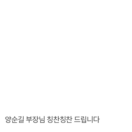
양순길 부장님 칭찬칭찬 드립니다