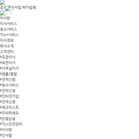
정식 주선사업 허가업체
이사방
이사서비스
청소서비스
The+서비스
이사정보
회사소개
고객센터
포장이사
보관이사
사무실이사
원룸/용달
견적신청
청소서비스
견적신청
인터넷가입
견적신청
체크리스트
주의하세요
손없는날
가스안전관리
이사방
인사말