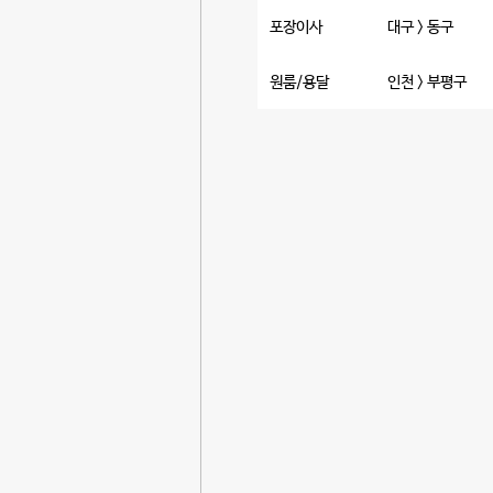
포장이사
대구 > 동구
원룸/용달
인천 > 부평구
포장이사
경기 > 의왕시
포장이사
경남 > 기타
포장이사
서울 > 송파구
포장이사
광주 > 남구
보관이사
경기 > 구리시
포장이사
경기 > 기타
포장이사
전남광주통합특별시