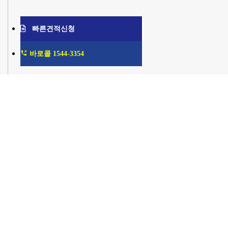
빠른견적신청
바로콜 1544-3354