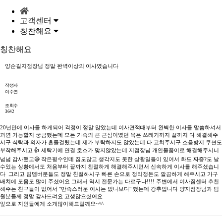
고객센터
칭찬해요
칭찬해요
양순길지점장님 정말 완벽이상의 이사였습니다
작성자
이수연
조회수
3642
20년만에 이사를 하게되어 걱정이 정말 많았는데 이사견적때부터 완벽한 이사를 말씀하셔서
과연 가능할지 궁금했는데 모든 가족의 큰 근심이였던 묵은 쓰레기까지 끝까지 다 해결해주
시구 식탁과 의자가 흔들걸렸는데 제가 부탁하지도 않았는데 다 고쳐주시구 소음방지 쿠션도
부착해주시고 👍 세탁기에 연결 호스가 맞지않았는데 지점장님 개인물품이로 해결해주시니
넘넘 감사했고😄 작은평수인데 짐도많고 생각지도 못한 상황일들이 있어서 화도 짜증?도 날
수있는 상황에서도 처음부터 끝까지 친절하게 해결해주시면서 신속하게 이사를 해주셨습니
다 그리고 팀멤버분들도 정말 친절하시구 빠른 손으로 정리정돈도 깔끔하게 해주시고 가구
배치에 도움도 많이 주셨어요 그래서 역시 전문가는 다르구나!!!! 주변에서 이사짐센터 추천
해주는 친구들이 없어서 "만족스러운 이사는 없나보다" 했는데 강추입니다 양지점장님과 팀
원분들께 정말 감사드려요 고생많으셨어요
앞으로 지인들에게 소개많이해드릴께요~^^