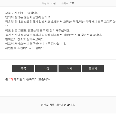
작성자
서쌤
조회수
258
오늘 이사 매우 만족합니다.
팀웍이 잘맞는 전문가들인것 같아요.
작은것 하나도 소흘히하지 않으시고 오래되서 고장난 책장,책상,식탁까지 모두 고쳐주셨
요.
책도 많고 그림도 많았는데 모두 잘 정리해주셨어요.
물건 위치이동 방별변동까지 꼼꼼히 체크해서 적합한위치를 찾아주셨습니다.
먼지없이 청소도 잘해주셨어요.
에프터 서비스까지 해주신다니 너무 감사합니다.
지인들께 추천해드리고 싶어요.
목록
수정
삭제
글쓰기
총
0개
의 의견이 등록되어 있습니다.
의견글 등록 권한이 없습니다.