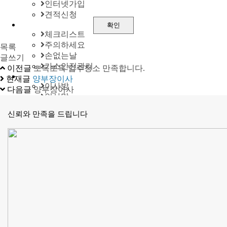
인터넷가입
견적신청
체크리스트
주의하세요
목록
손없는날
글쓰기
가스안전관리
이전글
뽀득뽀득 입주청소 만족합니다.
현재글
양부장이사
이사방
다음글
양부장이사
인사말
연혁/CIP
신뢰와 만족을 드립니다
인증/수상
홍보/제휴
FAQ
칭찬해요
불편해요
상담센터
공지사항