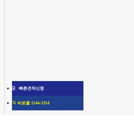
빠른견적신청
바로콜 1544-3354