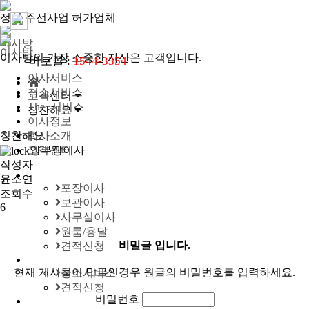
정식 주선사업 허가업체
이사방
이사방
이사방의 가장 소중한 자산은 고객입니다.
바로콜 :
1544-3354
이사서비스
청소서비스
고객센터
The+서비스
칭찬해요
이사정보
칭찬해요
회사소개
고객센터
양부장이사
작성자
윤소연
포장이사
조회수
보관이사
6
사무실이사
원룸/용달
비밀글 입니다.
견적신청
현재 게시물이 답글인경우 원글의 비밀번호를 입력하세요.
청소서비스
견적신청
비밀번호