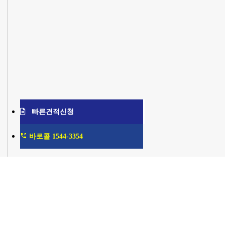
빠른견적신청
바로콜 1544-3354