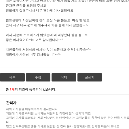
저는 포장이사는 아니고 반포장이라 제가 짐을 거의 싸놓긴 했는데 미리 30분 전에 오셔
근차근 큰짐들 포장해 주시고
친절하게 잘해주셔서 너무 편하게 이사 잘했어요
힘드실텐테 사장님이랑 같이 오신 다른 분들도 짜증 한 번도
안내 시구 너무 편하게 해주셔서 기분 좋게 이사 잘했습니다~
이사 때문에 스트레스가 많았는데 왜 걱정했나 싶을 정도로
좋은 이사였어요~👍 너무 감사합니다~^^
지인들한테 서경석의 이사방 많이 소문내고 추천하려구요~^^
태림이사 사장님 너무 감사했습니다~^^
목록
수정
삭제
글쓰기
총
1개
의 의견이 등록되어 있습니다.
관리자
저희 이사방을 이용해주셔서 감사합니다.
겨울에 이사를 하려면 소비자는 이런저런 걱정이 많이 생기게 되죠.
고객님 이사를 도와드린 저희 이사방지점 태림이사' 는 고객님들의 칭찬이 많은 우수 만족 지점
다.
믿고 맡겨주신만큼 좋은 이사로 보답한 것 같아 본사 담당자로서도 감사한 마음이 드네요.