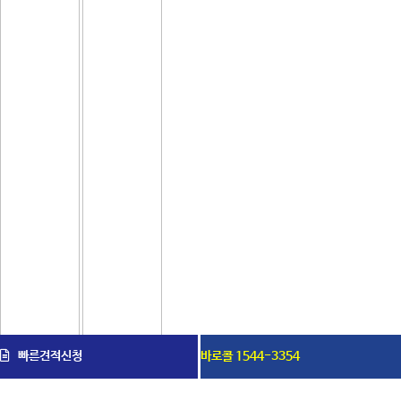
빠른견적신청
바로콜 1544-3354