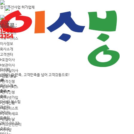
정식 주선사업 허가업체
이사방
바로콜 :
이사서비스
1544-
청소서비스
3354
The+서비스
이사정보
회사소개
고객센터
포장이사
보관이사
이사방
사무실이사
선택이 곧 만족, 고객만족을 넘어 고객감동으로!
원룸/용달
견적신청
회사소개
청소서비스
홍보
견적신청
홍보
인터넷가입
이사방 청소팀
견적신청
작성자
체크리스트
관리자
주의하세요
등록일
손없는날
2015.02.23
가스안전관리
조회수
이사방