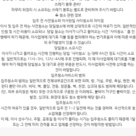
쓰레기 봉투 준비!
마무리 뒤정리 시 소요되는 쓰레기 봉투는 별도로 준비하여 주시기 바랍니다.
청소 관련 정보
입주 전 사전청소와 이사당일 사이청소의 차이점
이사 및 입주 전 하는 사전청소는 당일청소에 비해 상대적으로 시간의 여유가 있어, 일반적인
인원 및 시간 비용이 소요되나. 당일 청소는 이사가 나가고 들어오는 시간 ‘사이청소＇를 진
행해야 하기 때문에, 이사업체에 대기료 지불 등을 협의해야 하는 번거로움과 이에 따른 비용
의 추가발생이 있을 수 있습니다.
당일청소 소요시간
이사가 나가고 들어오는 시간에 진행하는 당일 ‘사이청소’ 는 대략 4시간 정도 시간이 소요
됨. 일반적으로는 11시~3시, 12시~4시에 주로 진행되며, 이 때 이사업체에 대기료를 지불
해야 하기 때문에 당일청소 및 대기료 관련 부분은 반드시, 이사업체와 사전에 상의를 하는
것이 바람합니다.
입주청소서비스의 범위
입주청소의 범위는 일반적으로 전체내부공간으로 보면 되며, 방, 거실, 주방, 욕실, 현관, 베
란다 뿐만 아니라. 바닥, 벽, 몰딩, 전등, 창문틀, 벽, 천장, 싱크대 등도 범위에 해당됩니다.
(단, 외부 유리창은 제외) 또한 구조적으로 구분된 곳 이외에도, 붙박이 가구인 붙박이장, 신
발장, 싱크대, 화장대 등도 청소 범위에 해당 됩니다.
입주청소의 시기
시간적 여유가 있을 경우, 일반적으로 입주 전 1~2 일전에 하는 것을 권하며. 우선적으로 청
소업체를 선정해야 합니다.
이 때, 이사 성수기나, 주말, 공휴일 등 이사가 몰리는 시기는 입주청소도 몰리기 때문에 1달
또는 그 전에 미리 견적을 보고 업체를 선정하는 것이 바람직한 방법입니다.