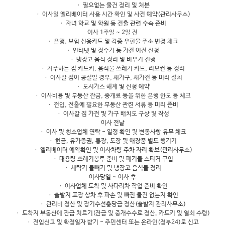
ㆍ 필요없는 물건 정리 및 처분
ㆍ 이사일 엘리베이터 사용 시간 확인 및 사전 예약(관리사무소)
ㆍ 자녀 학교 및 학원 등 전출 관련 수속 준비
이사 1주일 ~ 2일 전
ㆍ 은행, 보험 신용카드 및 각종 우편물 주소 변경 체크
ㆍ 인터넷 및 정수기 등 가전 이전 신청
ㆍ 냉장고 음식 정리 및 비우기 진행
ㆍ 거주하는 집 카드키, 음식물 쓰레기 카드, 리모컨 등 정리
ㆍ 이사갈 집이 공실일 경우, 새가구, 새가전 등 미리 설치
ㆍ 도시가스 해제 및 신청 예약
ㆍ 이사비용 및 부동산 잔금, 중개료 등을 위한 은행 한도 등 체크
ㆍ 전입, 전출에 필요한 부동산 관련 서류 등 미리 준비
ㆍ 이사갈 집 가전 및 가구 배치도 구상 및 작성
이사 전날
ㆍ 이사 및 청소업체 연락 - 일정 확인 및 변동사항 유무 체크
ㆍ 현금, 유가증권, 통장, 도장 및 애장품 별도 챙기기
ㆍ 엘리베이터 예약확인 및 이사차량 주차 자리 확보(관리사무소)
ㆍ 대용량 쓰레기봉투 준비 및 폐기물 스티커 구입
ㆍ 세탁기 물빼기 및 냉장고 음식물 정리
이사당일 ~ 이사 후
ㆍ 이사업체 도착 및 사다리차 작업 준비 확인
ㆍ 출발지 포장 상차 후 파손 및 빠진 물건 없는지 확인
ㆍ 관리비 정산 및 장기수선충당금 정산(출발지 관리사무소)
ㆍ 도착지 부동산에 잔금 치르기(잔금 및 중개수수료 정산, 카드키 및 열쇠 수령)
ㆍ 전입신고 및 확정일자 받기 - 주민센터 또는 온라인(정부24)로 신고