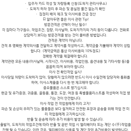
ㆍ 입주자 카드 작성 및 차량등록 신청(도착지 관리사무소)
ㆍ 도착지 하차 정리 후 파손 및 분실된 물건 없는지 확인
ㆍ 짐정리 배치 체크 및 이사비용 잔금 정산
알아두면 좋은 이사 관련 Tip!
방문견적은 선택이 아닌 필수!
각 집마다 가구원수, 작업조건, 짐량, 이사날짜, 도착지까지의 거리 등이 다릅니다. 전화로
상담하기 보다는 방문견적을 받는 것이 올바른 방법입니다.
견적은 계약이 아닙니다.
견적 후 명확한 계약의사를 전달하고 계약서를 작성하시고, 계약금을 지불해야 계약이 성립
합니다. (계약금액은 통상 이사비용의 10%정도)
정확한 계약을 체결해야 합니다.
계약관련 모든 내용(이사날짜, 시작시간, 이사비용, 작업인원, 옵션내용 및 기타사항 등)을
꼼꼼히 따져 보아야 합니다.
이사 전 확인작업 실시!
이사당일 차량이 도착하지 않아, 당황하지 않으려면 반드시 이사 수일전에 담당자와 통화를
하여, 이사스케쥴을 다시 한 번 체크해야 합니다.
중요물품은 스스로 챙기십시오.
현금 및 유가증권, 귀중품, 골동품, 통장, 도장, 여권 등 특별물품리스트를 작성하여 직접 챙
기는 것이 안전합니다.
이사 작업 전 작업원에게 미리 고지!
파손 및 손상의 우려가 있는 물품들은 보다 철저하고 안전한 포장과 운송을 위해 작업 전 미
리 작업원에게 고지하십시오.
반출 및 운송에 따라 추가 비용이 발생 할 수 있습니다.
출발지, 도착지의 작업조건에 따라 반출 및 운반 작업 시 엘리베이터 또는 계단 수(手)작업을
진행 할 수 있습니다. 이런 경우, 엘리베이터 사용료 및 계단 작업 추가비용이 발생합니다.