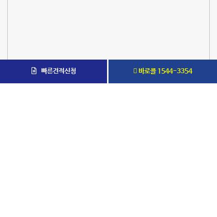
빠른견적신청
바로콜 1544-3354