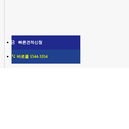
빠른견적신청
바로콜 1544-3354