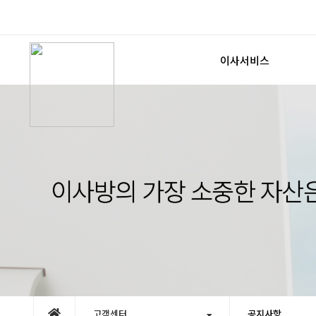
이사서비스
포장이사
보관이사
사무실이사
원룸/용달
이사방의 가장 소중한 자산
견적신청
고객센터
공지사항