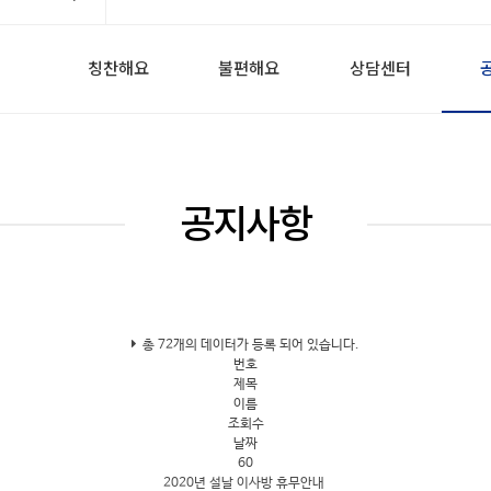
칭찬해요
불편해요
상담센터
공지사항
총
72개
의 데이터가 등록 되어 있습니다.
번호
제목
이름
조회수
날짜
60
2020년 설날 이사방 휴무안내