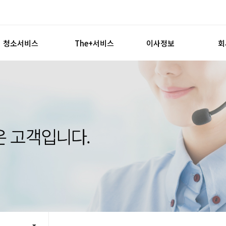
청소서비스
The+서비스
이사정보
회
청소서비스
인터넷가입
체크리스트
견적신청
견적신청
주의하세요
손없는날
연
가스안전관리
은 고객입니다.