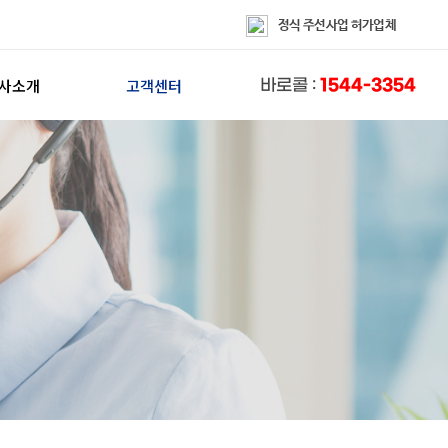
정식 주선사업 허가업체
사소개
고객센터
1544-3354
바로콜 :
이사방
FAQ
인사말
칭찬해요
혁/CIP
불편해요
인증/수상
상담센터
홍보/제휴
공지사항