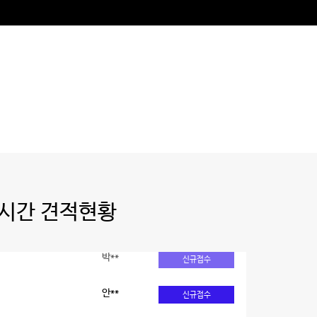
시간 견적현황
안**
신규접수
장**
신규접수