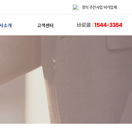
정식 주선사업 허가업체
사소개
고객센터
1544-3354
바로콜 :
이사방
FAQ
인사말
칭찬해요
혁/CIP
불편해요
인증/수상
상담센터
홍보/제휴
공지사항