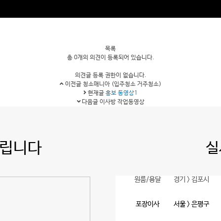
목록
총
0개
의 의견이 등록되어 있습니다.
의견글 등록 권한이 없습니다.
이전글
청소매니아 (입주청소 거주청소)
현재글
홍보 동영상1
다음글
이사방 작업동영상
드립니다
실
포장이사
서울 > 은평구
포장이사
울산 > 중구