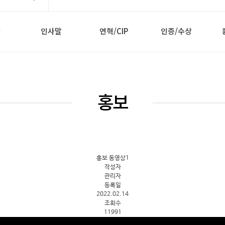
방
인사말
연혁/CIP
인증/수상
홍보
홍보 동영상1
작성자
관리자
등록일
2022.02.14
조회수
11991