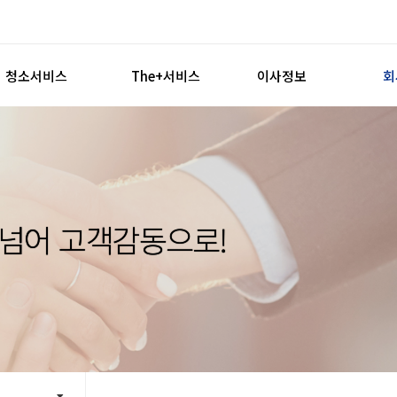
청소서비스
The+서비스
이사정보
회
청소서비스
인터넷가입
체크리스트
견적신청
견적신청
주의하세요
손없는날
연
가스안전관리
 넘어 고객감동으로!