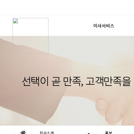
이사서비스
포장이사
보관이사
사무실이사
원룸/용달
선택이 곧 만족, 고객만족을
견적신청
회사소개
홍보