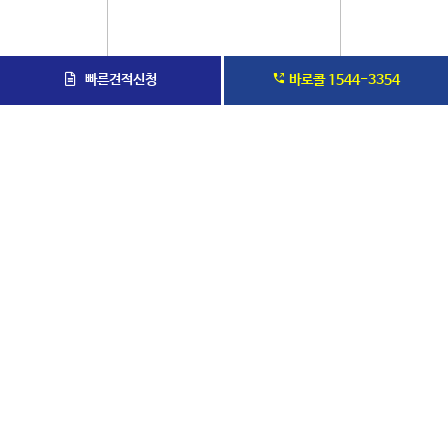
빠른견적신청
바로콜 1544-3354