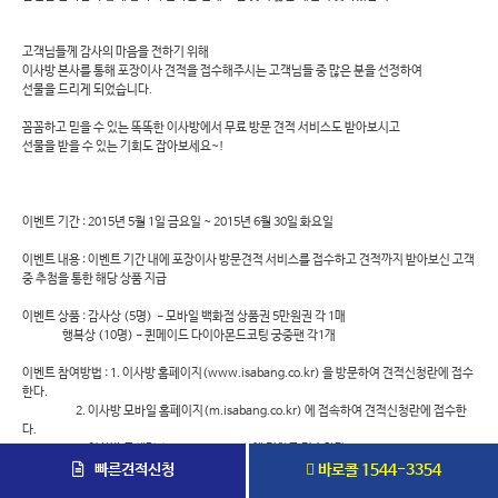
고객님들께 감사의 마음을 전하기 위해
이사방 본사를 통해 포장이사 견적을 접수해주시는 고객님들 중 많은 분을 선정하여
선물을 드리게 되었습니다.
꼼꼼하고 믿을 수 있는 똑똑한 이사방에서 무료 방문 견적 서비스도 받아보시고
선물을 받을 수 있는 기회도 잡아보세요~!
이벤트 기간 : 2015년 5월 1일 금요일 ~ 2015년 6월 30일 화요일
이벤트 내용 : 이벤트 기간 내에 포장이사 방문견적 서비스를 접수하고 견적까지 받아보신 고객
중 추첨을 통한 해당 상품 지급
이벤트 상품 : 감사상 (5명) - 모바일 백화점 상품권 5만원권 각 1매
행복상 (10명) - 퀸메이드 다이아몬드코팅 궁중팬 각1개
이벤트 참여방법 : 1. 이사방 홈페이지(www.isabang.co.kr) 을 방문하여 견적신청란에 접수
한다.
2. 이사방 모바일 홈페이지(m.isabang.co.kr) 에 접속하여 견적신청란에 접수한
다.
3. 이사방 콜센터 (080-240-2400) 에 전화로 접수한다.
4. 이사 예정일은 접수일로부터 50일 이내여야 합니다.
빠른견적신청
바로콜 1544-3354